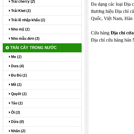
Trái cherry (
2
)
Đa dạng các loại Địa c
Trái Kiwi (
1
)
thương hiệu Địa chỉ cử
Quốc, Việt Nam, Hàn Q
Trái lê nhập khẩu (
1
)
Nho mỹ (
1
)
Cửa hàng
Địa chỉ cử
Nho mẫu đơn (
3
)
Địa chỉ cửa hàng bán 
TRÁI CÂY TRONG NƯỚC
Me (
1
)
Dưa (
4
)
Đu Đủ (
1
)
Mít (
1
)
Quyết (
1
)
Táo (
1
)
Ổi (
3
)
Dừa (
0
)
Nhãn (
2
)