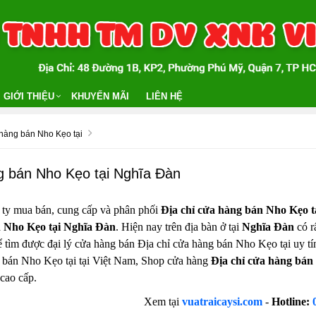
GIỚI THIỆU
KHUYẾN MÃI
LIÊN HỆ
 hàng bán Nho Kẹo tại
g bán Nho Kẹo tại Nghĩa Đàn
 ty mua bán, cung cấp và phân phối
Địa chỉ cửa hàng bán Nho Kẹo t
n Nho Kẹo tại Nghĩa Đàn
. Hiện nay trên địa bàn ở tại
Nghĩa Đàn
có r
để tìm được đại lý cửa hàng bán Địa chỉ cửa hàng bán Nho Kẹo tại uy tí
 bán Nho Kẹo tại tại Việt Nam, Shop cửa hàng
Địa chỉ cửa hàng bán
cao cấp.
Xem tại
vuatraicaysi.com
-
Hotline: