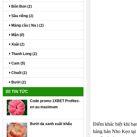
Bòn Bon (
1
)
Sầu riêng (
1
)
Mảng cầu ( Na ) (
1
)
Mận (
0
)
Xoài (
1
)
Thanh Long (
1
)
Cam (
5
)
Chuối (
1
)
Bưởi (
1
)
TIN TỨC
Code promo 1XBET Profitez-
en au maximum
Điểm khác biệt khi bạ
Bưởi da xanh xuất khẩu
hàng bán Nho Kẹo tại 