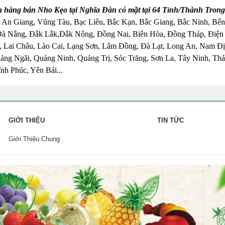
a hàng bán Nho Kẹo tại Nghĩa Đàn có mặt tại 64 Tỉnh/Thành Trong
 An Giang, Vũng Tàu, Bạc Liêu, Bắc Kạn, Bắc Giang, Bắc Ninh, Bến
Đà Nẵng, Đắk Lắk,Đắk Nông, Đồng Nai, Biên Hòa, Đồng Tháp, Điện
 Lai Châu, Lào Cai, Lạng Sơn, Lâm Đồng, Đà Lạt, Long An, Nam Đị
ng Ngãi, Quảng Ninh, Quảng Trị, Sóc Trăng, Sơn La, Tây Ninh, Thái
nh Phúc, Yên Bái...
GIỚI THIỆU
TIN TỨC
Giới Thiệu Chung