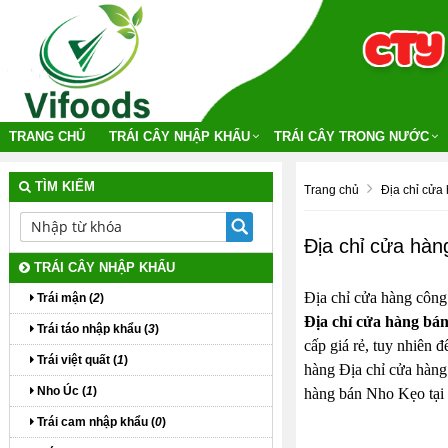
TRANG CHỦ
TRÁI CÂY NHẬP KHẨU
TRÁI CÂY TRONG NƯỚC
TÌM KIẾM
Trang chủ
Địa chỉ cửa
Địa chỉ cửa hàn
TRÁI CÂY NHẬP KHẨU
Địa chỉ cửa hàng công
Trái mận (
2
)
Địa chỉ cửa hàng bá
Trái táo nhập khẩu (
3
)
cấp giá rẻ, tuy nhiên 
Trái việt quất (
1
)
hàng Địa chỉ cửa hàng
Nho Úc (
1
)
hàng bán Nho Kẹo tại 
Trái cam nhập khẩu (
0
)