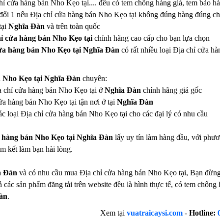
chỉ cửa hàng bán Nho Kẹo tại.... đều có tem chống hàng giả, tem bảo h
đổi 1 nếu Địa chỉ cửa hàng bán Nho Kẹo tại không đúng hàng đúng ch
tại
Nghĩa Đàn
và trên toàn quốc
hỉ cửa hàng bán Nho Kẹo tại
chính hãng cao cấp cho bạn lựa chọn
cửa hàng bán Nho Kẹo tại Nghĩa Đàn
có rất nhiều loại Địa chỉ cửa 
n Nho Kẹo tại Nghĩa Đàn
chuyên:
ịa chỉ cửa hàng bán Nho Kẹo tại ở
Nghĩa Đàn
chính hãng giá gốc
ửa hàng bán Nho Kẹo tại tận nơi ở tại
Nghĩa Đàn
c loại Địa chỉ cửa hàng bán Nho Kẹo tại cho các đại lý có nhu cầu
a hàng bán Nho Kẹo tại Nghĩa Đàn
lấy uy tín làm hàng đầu, với phư
m kết làm bạn hài lòng.
a Đàn
và có nhu cầu mua Địa chỉ cửa hàng bán Nho Kẹo tại, Bạn đừng n
ả các sản phẩm đăng tải trên website đều là hình thực tế, có tem chốn
àn
.
Xem tại
vuatraicaysi.com
-
Hotline: