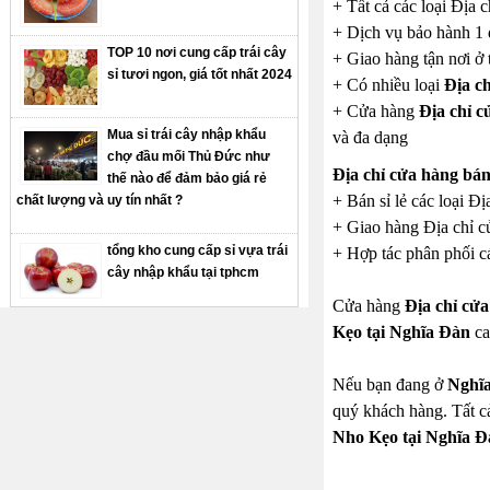
+ Tất cả các loại Địa 
+ Dịch vụ bảo hành 1 
TOP 10 nơi cung cấp trái cây
+ Giao hàng tận nơi ở 
sỉ tươi ngon, giá tốt nhất 2024
+ Có nhiều loại
Địa c
+ Cửa hàng
Địa chỉ 
Mua sỉ trái cây nhập khẩu
và đa dạng
chợ đầu mối Thủ Đức như
Địa chỉ cửa hàng bá
thế nào để đảm bảo giá rẻ
+ Bán sỉ lẻ các loại Đ
chất lượng và uy tín nhất ?
+ Giao hàng Địa chỉ c
tổng kho cung cấp sỉ vựa trái
+ Hợp tác phân phối cá
cây nhập khẩu tại tphcm
Cửa hàng
Địa chỉ cử
Kẹo tại Nghĩa Đàn
ca
Nếu bạn đang ở
Nghĩ
quý khách hàng. Tất c
Nho Kẹo tại Nghĩa Đ