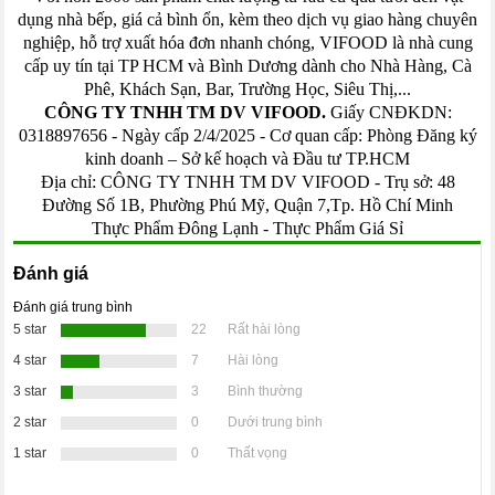
dụng nhà bếp, giá cả bình ổn, kèm theo dịch vụ giao hàng chuyên
nghiệp, hỗ trợ xuất hóa đơn nhanh chóng, VIFOOD là nhà cung
cấp uy tín tại TP HCM và Bình Dương dành cho Nhà Hàng, Cà
Phê, Khách Sạn, Bar, Trường Học, Siêu Thị,...
CÔNG TY TNHH TM DV VIFOOD.
Giấy CNĐKDN:
0318897656 - Ngày cấp 2/4/2025 - Cơ quan cấp: Phòng Đăng ký
kinh doanh – Sở kế hoạch và Đầu tư TP.HCM
Địa chỉ: CÔNG TY TNHH TM DV VIFOOD - Trụ sở: 48
Đường Số 1B, Phường Phú Mỹ, Quận 7,Tp. Hồ Chí Minh
Thực Phẩm Đông Lạnh
-
Thực Phẩm Giá Sỉ
Đánh giá
Đánh giá trung bình
5 star
22
Rất hài lòng
4 star
7
Hài lòng
3 star
3
Bình thường
2 star
0
Dưới trung bình
1 star
0
Thất vọng