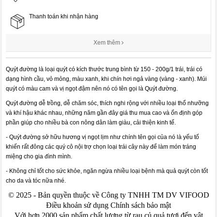
Thanh toán khi nhận hàng
Xem thêm
Quýt đường là loại quýt có kích thước trung bình từ 150 - 200g/1 trái, trái có
dạng hình cầu, vỏ mỏng, màu xanh, khi chín hơi ngả vàng (vàng - xanh). Múi
quýt có màu cam và vị ngọt đậm nên nó có tên gọi là Quýt đường.
Quýt đường dễ trồng, dễ chăm sóc, thích nghi rộng với nhiều loại thổ nhưỡng
và khí hậu khác nhau, những năm gần đây giá thu mua cao và ổn định góp
phần giúp cho nhiều bà con nông dân làm giàu, cải thiện kinh tế.
- Quýt đường sở hữu hương vị ngọt lịm như chính tên gọi của nó là yếu tố
khiến rất đông các quý cô nội trợ chọn loại trái cây này để làm món tráng
miệng cho gia đình mình.
- Không chỉ tốt cho sức khỏe, ngăn ngừa nhiều loại bệnh mà quả quýt còn tốt
cho da và tóc nữa nhé.
© 2025 - Bản quyền thuộc về Công ty TNHH TM DV VIFOOD
Điều khoản sử dụng Chính sách bảo mật
Với hơn 2000 sản phẩm chất lượng từ rau củ quả tươi đến vật