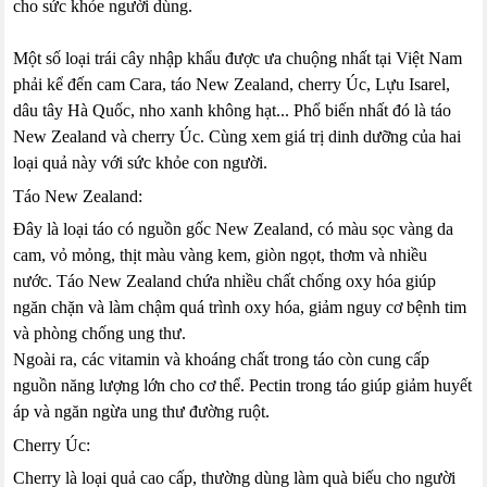
cho sức khỏe người dùng.
Một số loại trái cây nhập khẩu được ưa chuộng nhất tại Việt Nam
phải kể đến cam Cara, táo New Zealand, cherry Úc, Lựu Isarel,
dâu tây Hà Quốc, nho xanh không hạt... Phổ biến nhất đó là táo
New Zealand và cherry Úc. Cùng xem giá trị dinh dưỡng của hai
loại quả này với sức khỏe con người.
Táo New Zealand:
Đây là loại táo có nguồn gốc New Zealand, có màu sọc vàng da
cam, vỏ mỏng, thịt màu vàng kem, giòn ngọt, thơm và nhiều
nước. Táo New Zealand chứa nhiều chất chống oxy hóa giúp
ngăn chặn và làm chậm quá trình oxy hóa, giảm nguy cơ bệnh tim
và phòng chống ung thư.
Ngoài ra, các vitamin và khoáng chất trong táo còn cung cấp
nguồn năng lượng lớn cho cơ thể. Pectin trong táo giúp giảm huyết
áp và ngăn ngừa ung thư đường ruột.
Cherry Úc:
Cherry là loại quả cao cấp, thường dùng làm quà biếu cho người