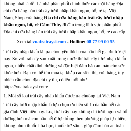
không phải là dễ. Là nhà phân phối chính thức các mặt hàng Địa
chỉ cửa hàng bán trái cây tươi nhập khẩu ngon, bổ, rẻ tại Việt
Nam, Shop cửa hàng
Địa chỉ cửa hàng bán trái cây tươi nhập
khẩu ngon, bổ, rẻ Cẩm Thủy
đi đầu trong lĩnh vực phân phối
Địa chỉ cửa hàng bán trái cây tươi nhập khẩu ngon, bổ, rẻ cao cấp.
Xem tại
vuatraicaysi.com
-
Hotline:
08 77 99 00 55
Trái cây nhập khẩu là lựa chọn yêu thích của hầu hết gia đình Việt
nay. So với trái cây sản xuất trong nước thì trái cây tươi nhập khẩu
ngon, nhiều chất dinh dưỡng và đặc biệt đảm bảo an toàn cho sức
khỏe hơn. Bạn có thể tìm mua tại khắp các siêu thị, cửa hàng, tuy
nhiên cần chọn địa chỉ uy tín, có tên tuổi như
https://vuatraicaysi.com/
1. Một số loại trái cây nhập khẩu được ưa chuộng tại Việt Nam
Trái cây tươi nhập khẩu là lựa chọn ưu tiên số 1 của hầu hết các
gia đình Việt hiện nay. Loại trái cây này không chỉ tươi ngon và bổ
dưỡng hơn mà còn hầu hết được trồng theo phương pháp tự nhiên,
không phun thuốc hóa học, thuốc trừ sâu... giúp đảm bảo an toàn