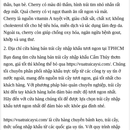
thân, bạn bè. Cherry có màu đỏ thẩm, hình trái tim nhỏ nhắn rất
đẹp mắt. Quả cherry có vị ngọt thanh ăn rất ngon và mát.
Cherry là nguồn vitamin A tuyệt vời, giàu chất sắt, chất xơ, không
cholesterol tốt cho hệ tiêu hóa, miễn dịch và tác dụng làm đẹp da.
Ngoài ra, cherry còn giúp chống oxy hóa, ngăn ngừa bệnh gout,
khớp và ung thư.
2. Địa chỉ cửa hàng bán trái cây nhập khẩu tươi ngon tại TPHCM
Bạn đang tìm cửa hàng bán trái cây nhập khẩu Cẩm Thủy thơm
ngon, giá tốt thì không thể bỏ qua https://vuatraicaysi.com/. Chúng
tôi chuyên phân phối nhập khẩu trực tiếp từ các công ty uy tín ở
nước ngoài, mang đến nguồn trái cây tươi ngon, giá tốt nhất cho
khách hàng. Với phương pháp bảo quản chuyên nghiệp, trái cây
khi đến tay khách hàng luôn đảm bảo mức độ tươi ngon nhất.
Hãy đến với cửa hàng chúng tôi để được lựa chọn trái cây nhập
khẩu tươi ngon nhất để đảm bảo sức khỏe gia đình nhé.
https://vuatraicaysi.com/ là cửa hàng chuyên bánh kẹo, trái cây,
thức uống nhập khẩu từ các quốc gia uy tín. Với quy trình nhập