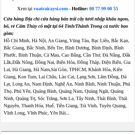
Xem tại
vuatraicaysi.com
-
Hotline:
08 77 99 00 55
Cửa hàng Địa chỉ cửa hàng bán trái cây tươi nhập khẩu ngon,
bổ, rẻ Cẩm Thủy có mặt tại 64 Tỉnh/Thành Trong cả nước bao
gồm:
Hồ Chí Minh, Hà Nội, An Giang, Vũng Tàu, Bạc Liêu, Bắc Kạn,
Bắc Giang, Bắc Ninh, Bến Tre, Bình Dương, Bình Định, Bình
Phước, Bình Thuận, Cà Mau, Cao Bằng, Cần Thơ, Đà Nẵng, Đắk
Lắk,Đắk Nông, Đồng Nai, Biên Hòa, Đồng Tháp, Điện Biên, Gia
Lai, Hà Giang, Hà Nam,Sài Gòn, TPHCM, Khánh Hòa, Kiên
Giang, Kon Tum, Lai Châu, Lào Cai, Lạng Sơn, Lâm Đồng, Đà
Lạt, Long An, Nam Định, Nghệ An, Ninh Bình, Ninh Thuận, Phú
Thọ, Phú Yên, Quảng Bình, Quảng Nam, Quảng Ngãi, Quảng
Ninh, Quảng Trị, Sóc Trăng, Sơn La, Tây Ninh, Thái Bình, Thái
Nguyên, Thanh Hóa, Huế, Tiền Giang, Trà Vinh, Tuyên Quang,
Vĩnh Long, Vĩnh Phúc, Yên Bái...