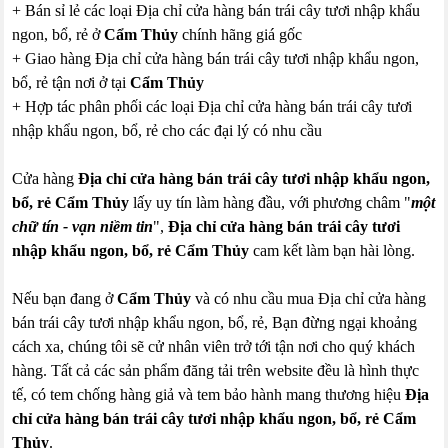
+ Bán sỉ lẻ các loại Địa chỉ cửa hàng bán trái cây tươi nhập khẩu
ngon, bổ, rẻ ở
Cẩm Thủy
chính hãng giá gốc
+ Giao hàng Địa chỉ cửa hàng bán trái cây tươi nhập khẩu ngon,
bổ, rẻ tận nơi ở tại
Cẩm Thủy
+ Hợp tác phân phối các loại Địa chỉ cửa hàng bán trái cây tươi
nhập khẩu ngon, bổ, rẻ cho các đại lý có nhu cầu
Cửa hàng
Địa chỉ cửa hàng bán trái cây tươi nhập khẩu ngon,
bổ, rẻ Cẩm Thủy
lấy uy tín làm hàng đầu, với phương châm "
một
chữ tín - vạn niềm tin
",
Địa chỉ cửa hàng bán trái cây tươi
nhập khẩu ngon, bổ, rẻ Cẩm Thủy
cam kết làm bạn hài lòng.
Nếu bạn đang ở
Cẩm Thủy
và có nhu cầu mua Địa chỉ cửa hàng
bán trái cây tươi nhập khẩu ngon, bổ, rẻ, Bạn đừng ngại khoảng
cách xa, chúng tôi sẽ cử nhân viên trở tới tận nơi cho quý khách
hàng. Tất cả các sản phẩm đăng tải trên website đều là hình thực
tế, có tem chống hàng giả và tem bảo hành mang thương hiệu
Địa
chỉ cửa hàng bán trái cây tươi nhập khẩu ngon, bổ, rẻ Cẩm
Thủy
.