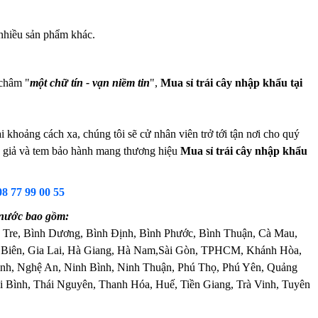
 nhiều sản phẩm khác.
 châm "
một chữ tín - vạn niềm tin
",
Mua sỉ trái cây nhập khẩu tại
 khoảng cách xa, chúng tôi sẽ cử nhân viên trở tới tận nơi cho quý
ng giả và tem bảo hành mang thương hiệu
Mua sỉ trái cây nhập khẩu
08 77 99 00 55
 nước bao gồm:
 Tre, Bình Dương, Bình Định, Bình Phước, Bình Thuận, Cà Mau,
 Biên, Gia Lai, Hà Giang, Hà Nam,Sài Gòn, TPHCM, Khánh Hòa,
nh, Nghệ An, Ninh Bình, Ninh Thuận, Phú Thọ, Phú Yên, Quảng
 Bình, Thái Nguyên, Thanh Hóa, Huế, Tiền Giang, Trà Vinh, Tuyên