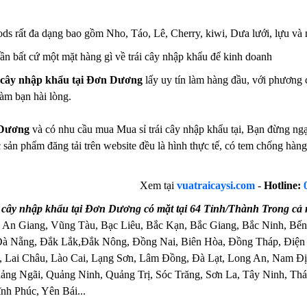
ods rất đa dạng bao gồm Nho, Táo, Lê, Cherry, kiwi, Dưa lưới, lựu và
n bất cứ một mặt hàng gì về trái cây nhập khẩu để kinh doanh
i cây nhập khẩu tại Đơn Dương
lấy uy tín làm hàng đầu, với phương
àm bạn hài lòng.
Dương
và có nhu cầu mua Mua sỉ trái cây nhập khẩu tại, Bạn đừng ngại
 sản phẩm đăng tải trên website đều là hình thực tế, có tem chống hà
Xem tại
vuatraicaysi.com
-
Hotline:
 cây nhập khẩu tại Đơn Dương có mặt tại 64 Tỉnh/Thành Trong cả
 An Giang, Vũng Tàu, Bạc Liêu, Bắc Kạn, Bắc Giang, Bắc Ninh, Bến
Đà Nẵng, Đắk Lắk,Đắk Nông, Đồng Nai, Biên Hòa, Đồng Tháp, Điện
 Lai Châu, Lào Cai, Lạng Sơn, Lâm Đồng, Đà Lạt, Long An, Nam Đị
ng Ngãi, Quảng Ninh, Quảng Trị, Sóc Trăng, Sơn La, Tây Ninh, Thái
nh Phúc, Yên Bái...