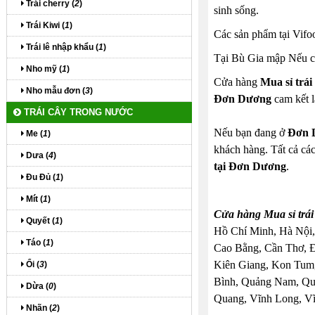
Trái cherry (
2
)
sinh sống.
Trái Kiwi (
1
)
Các sản phẩm tại Vifo
Trái lê nhập khẩu (
1
)
Tại Bù Gia mập Nếu cầ
Nho mỹ (
1
)
Cửa hàng
Mua sỉ trá
Nho mẫu đơn (
3
)
Đơn Dương
cam kết l
TRÁI CÂY TRONG NƯỚC
Nếu bạn đang ở
Đơn 
Me (
1
)
khách hàng. Tất cả các
Dưa (
4
)
tại Đơn Dương
.
Đu Đủ (
1
)
Mít (
1
)
Cửa hàng Mua sỉ trái
Quyết (
1
)
Hồ Chí Minh, Hà Nội,
Táo (
1
)
Cao Bằng, Cần Thơ, 
Kiên Giang, Kon Tum,
Ổi (
3
)
Bình, Quảng Nam, Quả
Dừa (
0
)
Quang, Vĩnh Long, Vĩ
Nhãn (
2
)