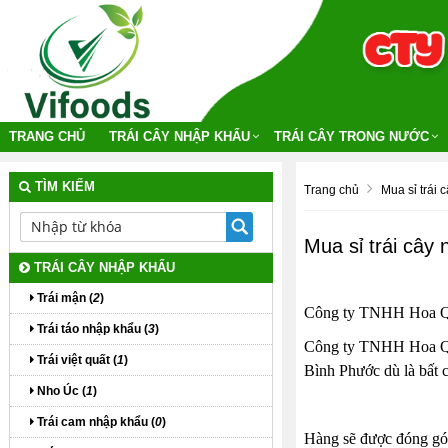
TRANG CHỦ
TRÁI CÂY NHẬP KHẨU
TRÁI CÂY TRONG NƯỚC
TÌM KIẾM
Trang chủ
Mua sỉ trái 
Mua sỉ trái cây
TRÁI CÂY NHẬP KHẨU
Trái mận (
2
)
Công ty TNHH Hoa Quả
Trái táo nhập khẩu (
3
)
Công ty TNHH Hoa Quả 
Trái việt quất (
1
)
Bình Phước dù là bất c
Nho Úc (
1
)
Trái cam nhập khẩu (
0
)
Hàng sẽ được đóng gói