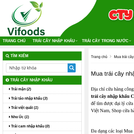
TRANG CHỦ
TRÁI CÂY NHẬP KHẨU
TRÁI CÂY TRONG NƯỚC
TÌM KIẾM
Trang chủ
Mua trái câ
Mua trái cây n
TRÁI CÂY NHẬP KHẨU
Địa chỉ cửa hàng công
Trái mận (
2
)
trái cây nhập khẩu
Trái táo nhập khẩu (
3
)
để tìm được đại lý cửa
Trái việt quất (
1
)
Việt Nam, Shop cửa 
Nho Úc (
1
)
Trái cam nhập khẩu (
0
)
Đa dạng các loại Mua t