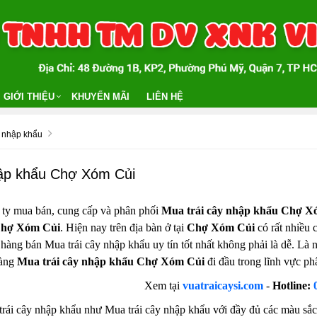
GIỚI THIỆU
KHUYẾN MÃI
LIÊN HỆ
y nhập khẩu
hập khẩu Chợ Xóm Củi
 ty mua bán, cung cấp và phân phối
Mua trái cây nhập khẩu Chợ X
 Chợ Xóm Củi
. Hiện nay trên địa bàn ở tại
Chợ Xóm Củi
có rất nhiều 
 hàng bán Mua trái cây nhập khẩu uy tín tốt nhất không phải là dễ. Là
hàng
Mua trái cây nhập khẩu Chợ Xóm Củi
đi đầu trong lĩnh vực ph
Xem tại
vuatraicaysi.com
-
Hotline:
rái cây nhập khẩu như Mua trái cây nhập khẩu với đầy đủ các màu sắc 