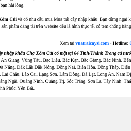
bạn hài lòng.
Xóm Củi
và có nhu cầu mua Mua trái cây nhập khẩu, Bạn đừng ngại kho
 sản phẩm đăng tải trên website đều là hình thực tế, có tem chống hà
Xem tại
vuatraicaysi.com
-
Hotline:
ây nhập khẩu Chợ Xóm Củi có mặt tại 64 Tỉnh/Thành Trong cả nướ
 An Giang, Vũng Tàu, Bạc Liêu, Bắc Kạn, Bắc Giang, Bắc Ninh, Bến
Đà Nẵng, Đắk Lắk,Đắk Nông, Đồng Nai, Biên Hòa, Đồng Tháp, Điện
 Lai Châu, Lào Cai, Lạng Sơn, Lâm Đồng, Đà Lạt, Long An, Nam Đị
ng Ngãi, Quảng Ninh, Quảng Trị, Sóc Trăng, Sơn La, Tây Ninh, Thái
nh Phúc, Yên Bái...