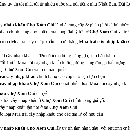
ãng uy tín tốt nhất tới từ nhiều quốc gia nổi tiếng như Nhật Bản, Đà
..
ây nhập khẩu Chợ Xóm Củi
là nhà cung cấp & phân phối chính thức c
hẩu chính hãng cho nhiều cửa hàng đại lý lớn ở
Chợ Xóm Củi
và trên
n mua Mua trái cây nhập khẩu tại cửa hàng
Mua trái cây nhập khẩu
trái cây nhập khẩu.... đều có tem chống hàng giả, tem bảo hành
đổi 1 nếu Mua trái cây nhập khẩu không đúng hàng đúng chất lượng
tại
Chợ Xóm Củi
và trên toàn quốc
rái cây nhập khẩu
chính hãng cao cấp cho bạn lựa chọn
 cây nhập khẩu Chợ Xóm Củi
có rất nhiều loại Mua trái cây nhập 
khẩu Chợ Xóm Củi
chuyên:
ua trái cây nhập khẩu ở
Chợ Xóm Củi
chính hãng giá gốc
ây nhập khẩu tận nơi ở tại
Chợ Xóm Củi
c loại Mua trái cây nhập khẩu cho các đại lý có nhu cầu
ây nhập khẩu Chợ Xóm Củi
lấy uy tín làm hàng đầu, với phương ch