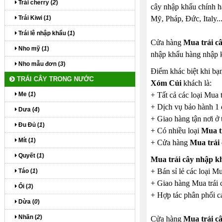
Trái cherry (
2
)
cây nhập khẩu chính h
Trái Kiwi (
1
)
Mỹ, Pháp, Đức, Italy...
Trái lê nhập khẩu (
1
)
Cửa hàng
Mua trái c
Nho mỹ (
1
)
nhập khẩu hàng nhập k
Nho mẫu đơn (
3
)
Điểm khác biệt khi bạ
TRÁI CÂY TRONG NƯỚC
Xóm Củi
khách là:
Me (
1
)
+ Tất cả các loại Mua 
+ Dịch vụ bảo hành 1 
Dưa (
4
)
+ Giao hàng tận nơi ở 
Đu Đủ (
1
)
+ Có nhiều loại
Mua t
Mít (
1
)
+ Cửa hàng
Mua trái
Quyết (
1
)
Mua trái cây nhập 
+ Bán sỉ lẻ các loại M
Táo (
1
)
+ Giao hàng Mua trái c
Ổi (
3
)
+ Hợp tác phân phối cá
Dừa (
0
)
Nhãn (
2
)
Cửa hàng
Mua trái c