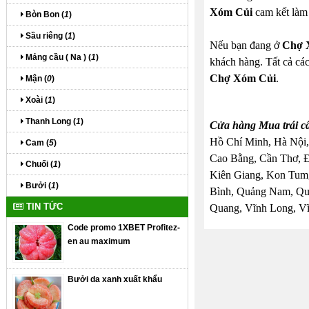
Xóm Củi
cam kết làm 
Bòn Bon (
1
)
Sầu riêng (
1
)
Nếu bạn đang ở
Chợ 
Mảng cầu ( Na ) (
1
)
khách hàng. Tất cả các
Chợ Xóm Củi
.
Mận (
0
)
Xoài (
1
)
Thanh Long (
1
)
Cửa hàng Mua trái c
Hồ Chí Minh, Hà Nội,
Cam (
5
)
Cao Bằng, Cần Thơ, 
Chuối (
1
)
Kiên Giang, Kon Tum,
Bưởi (
1
)
Bình, Quảng Nam, Quả
TIN TỨC
Quang, Vĩnh Long, Vĩ
Code promo 1XBET Profitez-
en au maximum
Bưởi da xanh xuất khẩu