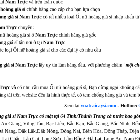
tại
Nam Trực
và trên toàn quốc
hoàng giá sỉ
chính hãng cao cấp cho bạn lựa chọn
àng giá sỉ Nam Trực
có rất nhiều loại Ổi nữ hoàng giá sỉ nhập khẩu 
Nam Trực
chuyên:
 nữ hoàng giá sỉ ở
Nam Trực
chính hãng giá gốc
g giá sỉ tận nơi ở tại
Nam Trực
c loại Ổi nữ hoàng giá sỉ cho các đại lý có nhu cầu
g giá sỉ Nam Trực
lấy uy tín làm hàng đầu, với phương châm "
một chữ
Trực
và có nhu cầu mua Ổi nữ hoàng giá sỉ, Bạn đừng ngại khoảng cách
ng tải trên website đều là hình thực tế, có tem chống hàng giả và te
Xem tại
vuatraicaysi.com
-
Hotline:
 giá sỉ Nam Trực có mặt tại 64 Tỉnh/Thành Trong cả nước bao gồ
 An Giang, Vũng Tàu, Bạc Liêu, Bắc Kạn, Bắc Giang, Bắc Ninh, Bến
Đà Nẵng, Đắk Lắk,Đắk Nông, Đồng Nai, Biên Hòa, Đồng Tháp, Điện
 Lai Châu, Lào Cai, Lạng Sơn, Lâm Đồng, Đà Lạt, Long An, Nam Đị