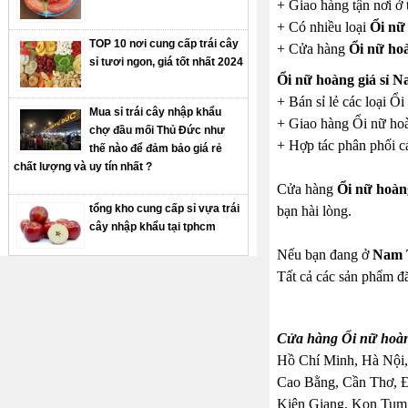
+ Giao hàng tận nơi ở 
+ Có nhiều loại
Ổi nữ 
TOP 10 nơi cung cấp trái cây
+ Cửa hàng
Ổi nữ ho
sỉ tươi ngon, giá tốt nhất 2024
Ổi nữ hoàng giá sỉ 
+ Bán sỉ lẻ các loại Ổi
Mua sỉ trái cây nhập khẩu
+ Giao hàng Ổi nữ hoàn
chợ đầu mối Thủ Đức như
+ Hợp tác phân phối cá
thế nào để đảm bảo giá rẻ
chất lượng và uy tín nhất ?
Cửa hàng
Ổi nữ hoàn
tổng kho cung cấp sỉ vựa trái
bạn hài lòng.
cây nhập khẩu tại tphcm
Nếu bạn đang ở
Nam 
Tất cả các sản phẩm đă
Cửa hàng Ổi nữ hoàng
Hồ Chí Minh, Hà Nội,
Cao Bằng, Cần Thơ, 
Kiên Giang, Kon Tum,