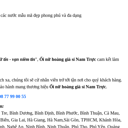
từ các nước mẫu mã đẹp phong phú và đa dạng
 tín - vạn niềm tin
",
Ổi nữ hoàng giá sỉ Nam Trực
cam kết làm
 xa, chúng tôi sẽ cử nhân viên trở tới tận nơi cho quý khách hàng.
m bảo hành mang thương hiệu
Ổi nữ hoàng giá sỉ Nam Trực
.
08 77 99 00 55
m:
 Tre, Bình Dương, Bình Định, Bình Phước, Bình Thuận, Cà Mau,
 Biên, Gia Lai, Hà Giang, Hà Nam,Sài Gòn, TPHCM, Khánh Hòa,
nh, Nghệ An, Ninh Bình, Ninh Thuận, Phú Thọ, Phú Yên, Quảng