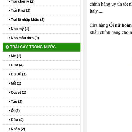
Trái cherry (
2
)
chính hãng uy tín tốt
Trái Kiwi (
1
)
Italy.....
Trái lê nhập khẩu (
1
)
Cửa hàng
Ổi nữ hoàn
Nho mỹ (
1
)
khẩu chính hãng cho n
Nho mẫu đơn (
3
)
TRÁI CÂY TRONG NƯỚC
Me (
1
)
Dưa (
4
)
Đu Đủ (
1
)
Mít (
1
)
Quyết (
1
)
Táo (
1
)
Ổi (
3
)
Dừa (
0
)
Nhãn (
2
)