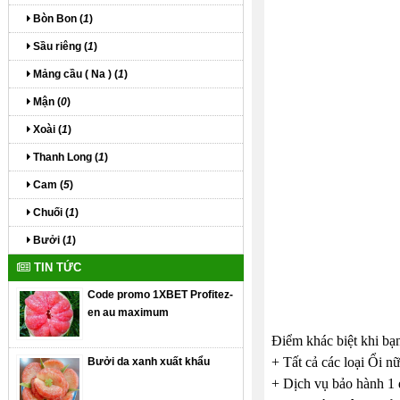
Bòn Bon (
1
)
Sầu riêng (
1
)
Mảng cầu ( Na ) (
1
)
Mận (
0
)
Xoài (
1
)
Thanh Long (
1
)
Cam (
5
)
Chuối (
1
)
Bưởi (
1
)
TIN TỨC
Code promo 1XBET Profitez-
en au maximum
Điểm khác biệt khi bạ
+ Tất cả các loại Ổi n
Bưởi da xanh xuất khẩu
+ Dịch vụ bảo hành 1 