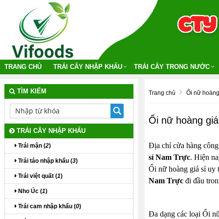
TRANG CHỦ
TRÁI CÂY NHẬP KHẨU
TRÁI CÂY TRONG NƯỚC
TÌM KIẾM
Trang chủ
Ổi nữ hoàng 
Ổi nữ hoàng giá
TRÁI CÂY NHẬP KHẨU
Địa chỉ cửa hàng công
Trái mận (
2
)
sỉ Nam Trực
. Hiện na
Trái táo nhập khẩu (
3
)
Ổi nữ hoàng giá sỉ uy 
Trái việt quất (
1
)
Nam Trực
đi đầu tron
Nho Úc (
1
)
Trái cam nhập khẩu (
0
)
Đa dạng các loại Ổi nữ