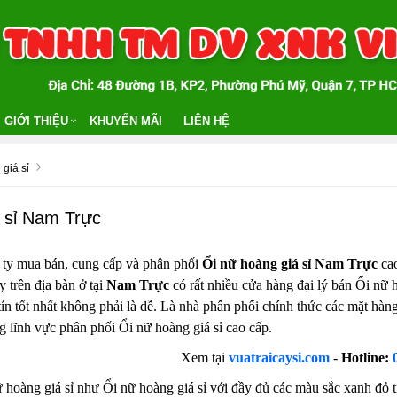
GIỚI THIỆU
KHUYẾN MÃI
LIÊN HỆ
giá sỉ
 sỉ Nam Trực
 ty mua bán, cung cấp và phân phối
Ổi nữ hoàng giá sỉ Nam Trực
cao
y trên địa bàn ở tại
Nam Trực
có rất nhiều cửa hàng đại lý bán Ổi nữ h
tín tốt nhất không phải là dễ. Là nhà phân phối chính thức các mặt hà
g lĩnh vực phân phối Ổi nữ hoàng giá sỉ cao cấp.
Xem tại
vuatraicaysi.com
-
Hotline:
 hoàng giá sỉ như Ổi nữ hoàng giá sỉ với đầy đủ các màu sắc xanh đỏ tí