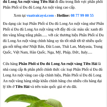
đủ Long An ruột vàng Tiền Hải
đi đầu trong lĩnh vực phân phối
Phân Phối sỉ Đu đủ Long An ruột vàng cao cấp.
Xem tại
vuatraicaysi.com
-
Hotline:
08 77 99 00 55
Đa dạng các loại Phân Phối sỉ Đu đủ Long An ruột vàng như Phân
Phối sỉ Đu đủ Long An ruột vàng với đầy đủ các màu sắc xanh đỏ
tím vàng hồng trắng phấn...... với các thương hiệu Phân Phối sỉ Đu
đủ Long An ruột vàng chính hãng uy tín tốt nhất tới từ nhiều quốc
gia nổi tiếng như Nhật Bản, Đài Loan, Thái Lan, Malyasia, Trung
Quốc, Việt Nam, Hàn Quốc, Nga, Mỹ, Pháp, Đức, Italy.....
Cửa hàng
Phân Phối sỉ Đu đủ Long An ruột vàng Tiền Hải
là
nhà cung cấp & phân phối chính thức các loại Phân Phối sỉ Đu đủ
Long An ruột vàng cao cấp chính hiệu, Phân Phối sỉ Đu đủ Long
An ruột vàng hàng nhập khẩu chính hãng cho nhiều cửa hàng đại
lý lớn ở
Tiền Hải
và trên toàn quốc giá rẻ ưu đãi.