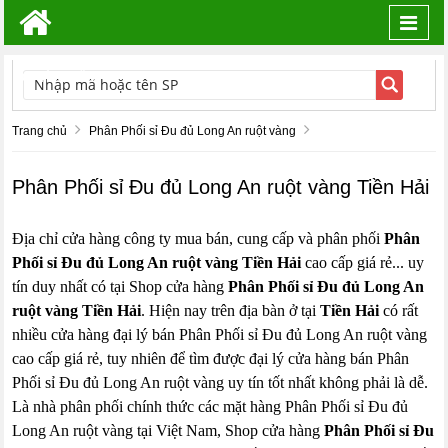
Toggl
navig
TÌM KIẾM
Trang chủ
Phân Phối sỉ Đu đủ Long An ruột vàng
Phân Phối sỉ Đu đủ Long An ruột vàng Tiền Hải
Địa chỉ cửa hàng công ty mua bán, cung cấp và phân phối
Phân
Phối sỉ Đu đủ Long An ruột vàng Tiền Hải
cao cấp giá rẻ... uy
tín duy nhất có tại Shop cửa hàng
Phân Phối sỉ Đu đủ Long An
ruột vàng Tiền Hải
. Hiện nay trên địa bàn ở tại
Tiền Hải
có rất
nhiều cửa hàng đại lý bán Phân Phối sỉ Đu đủ Long An ruột vàng
cao cấp giá rẻ, tuy nhiên để tìm được đại lý cửa hàng bán Phân
Phối sỉ Đu đủ Long An ruột vàng uy tín tốt nhất không phải là dễ.
Là nhà phân phối chính thức các mặt hàng Phân Phối sỉ Đu đủ
Long An ruột vàng tại Việt Nam, Shop cửa hàng
Phân Phối sỉ Đu