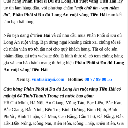
Cửa hàng
Phân Phối sỉ Đu đủ Long An ruột vàng Tiền Hải
lấy
uy tín làm hàng đầu, với phương châm "
một chữ tín - vạn niềm
tin
",
Phân Phối sỉ Đu đủ Long An ruột vàng Tiền Hải
cam kết
làm bạn hài lòng.
Nếu bạn đang ở
Tiền Hải
và có nhu cầu mua Phân Phối sỉ Đu đủ
Long An ruột vàng, Bạn đừng ngại khoảng cách xa, chúng tôi sẽ
cử nhân viên trở tới tận nơi cho quý khách hàng. Tất cả các sản
phẩm đăng tải trên website đều là hình thực tế, có tem chống hàng
giả và tem bảo hành mang thương hiệu
Phân Phối sỉ Đu đủ Long
An ruột vàng Tiền Hải
.
Xem tại
vuatraicaysi.com
-
Hotline:
08 77 99 00 55
Cửa hàng Phân Phối sỉ Đu đủ Long An ruột vàng Tiền Hải có
mặt tại 64 Tỉnh/Thành Trong cả nước bao gồm:
Hồ Chí Minh, Hà Nội, An Giang, Vũng Tàu, Bạc Liêu, Bắc Kạn,
Bắc Giang, Bắc Ninh, Bến Tre, Bình Dương, Bình Định, Bình
Phước, Bình Thuận, Cà Mau, Cao Bằng, Cần Thơ, Đà Nẵng, Đắk
Lắk,Đắk Nông, Đồng Nai, Biên Hòa, Đồng Tháp, Điện Biên, Gia