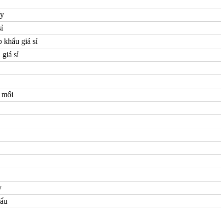
ấy
ỉ
p khẩu giá sỉ
 giá sỉ
u mối
y
hẩu