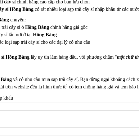
ái cây sỉ
chính hãng cao cấp cho bạn lựa chọn
cây sỉ Hồng Bàng
có rất nhiều loại sạp trái cây sỉ nhập khẩu từ các n
 Bàng
chuyên:
 trái cây sỉ ở
Hồng Bàng
chính hãng giá gốc
y sỉ tận nơi ở tại
Hồng Bàng
 loại sạp trái cây sỉ cho các đại lý có nhu cầu
y sỉ Hồng Bàng
lấy uy tín làm hàng đầu, với phương châm "
một chữ tí
 Bàng
và có nhu cầu mua sạp trái cây sỉ, Bạn đừng ngại khoảng cách xa
ải trên website đều là hình thực tế, có tem chống hàng giả và tem bả
ập khẩu