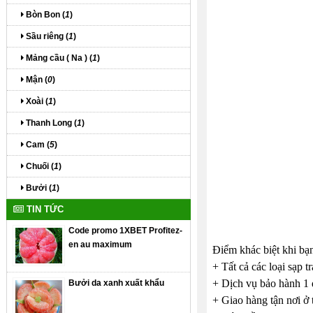
Bòn Bon (
1
)
Sầu riêng (
1
)
Mảng cầu ( Na ) (
1
)
Mận (
0
)
Xoài (
1
)
Thanh Long (
1
)
Cam (
5
)
Chuối (
1
)
Bưởi (
1
)
TIN TỨC
Code promo 1XBET Profitez-
en au maximum
Điểm khác biệt khi bạn
+ Tất cả các loại sạp t
+ Dịch vụ bảo hành 1 
Bưởi da xanh xuất khẩu
+ Giao hàng tận nơi ở 