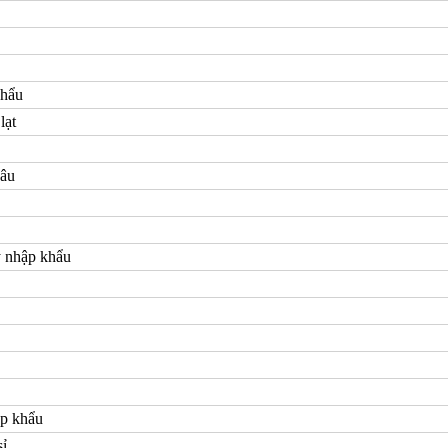
khẩu
lạt
đâu
y nhập khẩu
ập khẩu
sỉ