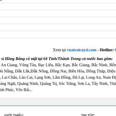
Xem tại
vuatraicaysi.com
-
Hotline:
y sỉ Hồng Bàng có mặt tại 64 Tỉnh/Thành Trong cả nước bao gồm:
 An Giang, Vũng Tàu, Bạc Liêu, Bắc Kạn, Bắc Giang, Bắc Ninh, Bến
Đà Nẵng, Đắk Lắk,Đắk Nông, Đồng Nai, Biên Hòa, Đồng Tháp, Điện
 Lai Châu, Lào Cai, Lạng Sơn, Lâm Đồng, Đà Lạt, Long An, Nam Đị
ng Ngãi, Quảng Ninh, Quảng Trị, Sóc Trăng, Sơn La, Tây Ninh, Thái
nh Phúc, Yên Bái...
GIỚI THIỆU
TIN TỨC