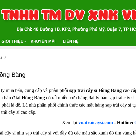
GIỚI THIỆU
KHUYẾN MÃI
LIÊN HỆ
sỉ
 Hồng Bàng
 ty mua bán, cung cấp và phân phối
sạp trái cây sỉ Hồng Bàng
cao cấp
ịa bàn ở tại
Hồng Bàng
có rất nhiều cửa hàng đại lý bán sạp trái cây sỉ
ng phải là dễ. Là nhà phân phối chính thức các mặt hàng sạp trái cây sỉ
trái cây sỉ cao cấp.
Xem tại
vuatraicaysi.com
-
Hotline:
ái cây sỉ như sạp trái cây sỉ với đầy đủ các màu sắc xanh đỏ tím vàng hồ