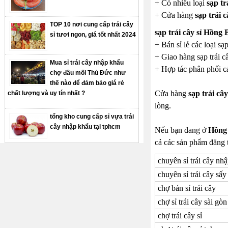
+ Có nhiều loại
sạp tr
+ Cửa hàng
sạp trái 
TOP 10 nơi cung cấp trái cây
sạp trái cây sỉ Hồng
sỉ tươi ngon, giá tốt nhất 2024
+ Bán sỉ lẻ các loại sạp
+ Giao hàng sạp trái câ
Mua sỉ trái cây nhập khẩu
+ Hợp tác phân phối các
chợ đầu mối Thủ Đức như
thế nào để đảm bảo giá rẻ
Cửa hàng
sạp trái câ
chất lượng và uy tín nhất ?
lòng.
tổng kho cung cấp sỉ vựa trái
cây nhập khẩu tại tphcm
Nếu bạn đang ở
Hồng
cả các sản phẩm đăng t
chuyên sỉ trái cây nh
chuyên sỉ trái cây sấy
chợ bán sỉ trái cây
chợ sỉ trái cây sài gòn
chợ trái cây sỉ