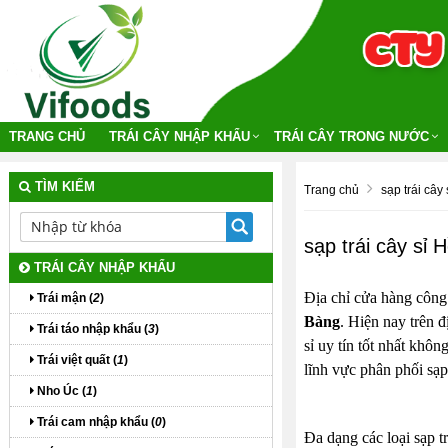
TRANG CHỦ
TRÁI CÂY NHẬP KHẨU
TRÁI CÂY TRONG NƯỚC
TÌM KIẾM
Trang chủ
sạp trái cây 
sạp trái cây sỉ
TRÁI CÂY NHẬP KHẨU
Địa chỉ cửa hàng công
Trái mận (
2
)
Bàng
. Hiện nay trên đ
Trái táo nhập khẩu (
3
)
sỉ uy tín tốt nhất khô
Trái việt quất (
1
)
lĩnh vực phân phối sạp 
Nho Úc (
1
)
Trái cam nhập khẩu (
0
)
Đa dạng các loại sạp tr