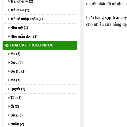
Trái cherry (
2
)
tín tốt nhất tới từ nh
Trái Kiwi (
1
)
Cửa hàng
sạp trái câ
Trái lê nhập khẩu (
1
)
cho nhiều cửa hàng đại
Nho mỹ (
1
)
Nho mẫu đơn (
3
)
TRÁI CÂY TRONG NƯỚC
Me (
1
)
Dưa (
4
)
Đu Đủ (
1
)
Mít (
1
)
Quyết (
1
)
Táo (
1
)
Ổi (
3
)
Dừa (
0
)
Nhãn (
2
)