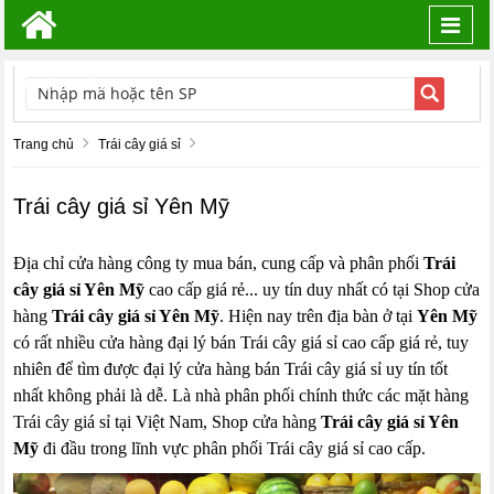
Toggl
navig
TÌM KIẾM
Trang chủ
Trái cây giá sỉ
Trái cây giá sỉ Yên Mỹ
Địa chỉ cửa hàng công ty mua bán, cung cấp và phân phối
Trái
cây giá sỉ Yên Mỹ
cao cấp giá rẻ... uy tín duy nhất có tại Shop cửa
hàng
Trái cây giá sỉ Yên Mỹ
. Hiện nay trên địa bàn ở tại
Yên Mỹ
có rất nhiều cửa hàng đại lý bán Trái cây giá sỉ cao cấp giá rẻ, tuy
nhiên để tìm được đại lý cửa hàng bán Trái cây giá sỉ uy tín tốt
nhất không phải là dễ. Là nhà phân phối chính thức các mặt hàng
Trái cây giá sỉ tại Việt Nam, Shop cửa hàng
Trái cây giá sỉ Yên
Mỹ
đi đầu trong lĩnh vực phân phối Trái cây giá sỉ cao cấp.