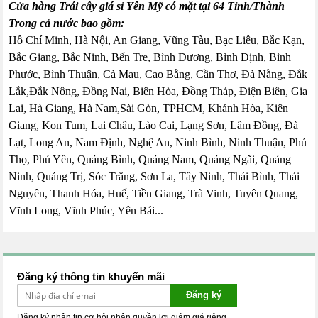
Cửa hàng Trái cây giá sỉ Yên Mỹ có mặt tại 64 Tỉnh/Thành
Trong cả nước bao gồm:
Hồ Chí Minh, Hà Nội, An Giang, Vũng Tàu, Bạc Liêu, Bắc Kạn,
Bắc Giang, Bắc Ninh, Bến Tre, Bình Dương, Bình Định, Bình
Phước, Bình Thuận, Cà Mau, Cao Bằng, Cần Thơ, Đà Nẵng, Đắk
Lắk,Đắk Nông, Đồng Nai, Biên Hòa, Đồng Tháp, Điện Biên, Gia
Lai, Hà Giang, Hà Nam,Sài Gòn, TPHCM, Khánh Hòa, Kiên
Giang, Kon Tum, Lai Châu, Lào Cai, Lạng Sơn, Lâm Đồng, Đà
Lạt, Long An, Nam Định, Nghệ An, Ninh Bình, Ninh Thuận, Phú
Thọ, Phú Yên, Quảng Bình, Quảng Nam, Quảng Ngãi, Quảng
Ninh, Quảng Trị, Sóc Trăng, Sơn La, Tây Ninh, Thái Bình, Thái
Nguyên, Thanh Hóa, Huế, Tiền Giang, Trà Vinh, Tuyên Quang,
Vĩnh Long, Vĩnh Phúc, Yên Bái...
Đăng ký thông tin khuyến mãi
Đăng ký
Đăng ký nhận tin cơ hội nhận quyền lợi giảm giá riêng