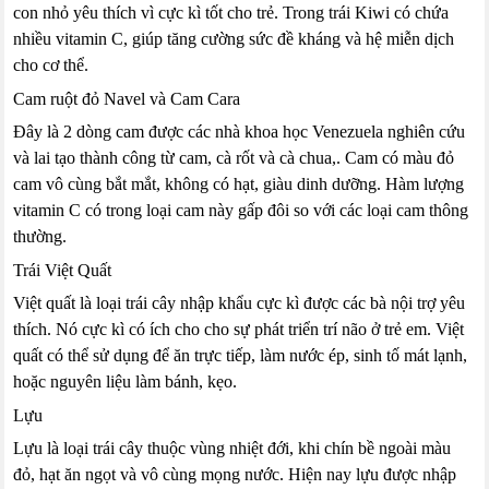
con nhỏ yêu thích vì cực kì tốt cho trẻ. Trong trái Kiwi có chứa
nhiều vitamin C, giúp tăng cường sức đề kháng và hệ miễn dịch
cho cơ thể.
Cam ruột đỏ Navel và Cam Cara
Đây là 2 dòng cam được các nhà khoa học Venezuela nghiên cứu
và lai tạo thành công từ cam, cà rốt và cà chua,. Cam có màu đỏ
cam vô cùng bắt mắt, không có hạt, giàu dinh dưỡng. Hàm lượng
vitamin C có trong loại cam này gấp đôi so với các loại cam thông
thường.
Trái Việt Quất
Việt quất là loại trái cây nhập khẩu cực kì được các bà nội trợ yêu
thích. Nó cực kì có ích cho cho sự phát triển trí não ở trẻ em. Việt
quất có thể sử dụng để ăn trực tiếp, làm nước ép, sinh tố mát lạnh,
hoặc nguyên liệu làm bánh, kẹo.
Lựu
Lựu là loại trái cây thuộc vùng nhiệt đới, khi chín bề ngoài màu
đỏ, hạt ăn ngọt và vô cùng mọng nước. Hiện nay lựu được nhập