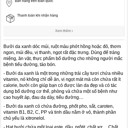
Bán hàng trên toàn quốc
Thanh toán khi nhận hàng
Xem thêm
Bưởi da xanh dóc múi, ruột màu phớt hồng hoặc đỏ, thơm
ngon, múi đều, vị thanh, ngọt rất đặc trưng. Dùng để tráng
miệng, ăn vặt, thực phẩm bổ dưỡng cho những người mắc
bệnh tiểu đường, táo bón.
- Bưởi da xanh là một trong những trái cây tươi chứa nhiều
vitamin, nó không chỉ dễ ăn, vị ngọt mát mà còn chứa rất ít
calorie, bưởi còn giúp bạn có được làn da đẹp và có tác
dụng bổ dưỡng cơ thể, phòng và chữa một số bệnh như
cao huyết áp, đau dạ dày, tiểu đường…
- Bưởi da xanh có chứa đường, phốt pho, sắt, caroten,
vitamin B1, B2, C, PP và tinh dầu nằm ở vỏ, thành phần
chủ yếu là xitronelol.
- Hạt bưởi chứa một loại este, dầu, prôtit, chất xơ… Chất