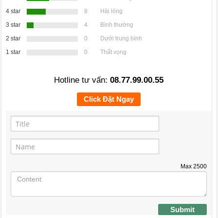
4 star
8
Hài lòng
3 star
4
Bình thường
2 star
0
Dưới trung bình
1 star
0
Thất vọng
Hotline tư vấn:
08.77.99.00.55
Click Đặt Ngay
Max
2500
Submit