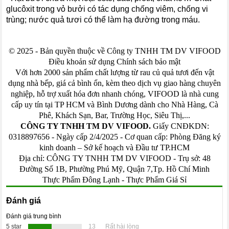
glucôxit trong vỏ bưởi có tác dụng chống viêm, chống vi
trùng; nước quả tươi có thể làm hạ đường trong máu.
© 2025 - Bản quyền thuộc về Công ty TNHH TM DV VIFOOD
Điều khoản sử dụng Chính sách bảo mật
Với hơn 2000 sản phẩm chất lượng từ rau củ quả tươi đến vật
dụng nhà bếp, giá cả bình ổn, kèm theo dịch vụ giao hàng chuyên
nghiệp, hỗ trợ xuất hóa đơn nhanh chóng, VIFOOD là nhà cung
cấp uy tín tại TP HCM và Bình Dương dành cho Nhà Hàng, Cà
Phê, Khách Sạn, Bar, Trường Học, Siêu Thị,...
CÔNG TY TNHH TM DV VIFOOD.
Giấy CNĐKDN:
0318897656 - Ngày cấp 2/4/2025 - Cơ quan cấp: Phòng Đăng ký
kinh doanh – Sở kế hoạch và Đầu tư TP.HCM
Địa chỉ: CÔNG TY TNHH TM DV VIFOOD - Trụ sở: 48
Đường Số 1B, Phường Phú Mỹ, Quận 7,Tp. Hồ Chí Minh
Thực Phẩm Đông Lạnh
-
Thực Phẩm Giá Sỉ
Đánh giá
Đánh giá trung bình
5 star
13
Rất hài lòng