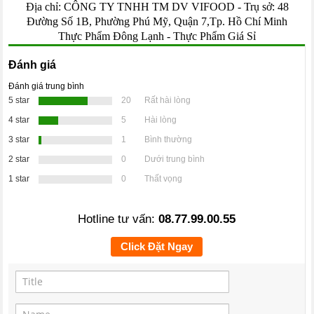
Địa chỉ: CÔNG TY TNHH TM DV VIFOOD - Trụ sở: 48
Đường Số 1B, Phường Phú Mỹ, Quận 7,Tp. Hồ Chí Minh
Thực Phẩm Đông Lạnh
-
Thực Phẩm Giá Sỉ
Đánh giá
Đánh giá trung bình
5 star
20
Rất hài lòng
4 star
5
Hài lòng
3 star
1
Bình thường
2 star
0
Dưới trung bình
1 star
0
Thất vọng
Hotline tư vấn:
08.77.99.00.55
Click Đặt Ngay