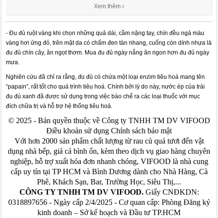
Xem thêm
- Đu đủ ruột vàng khi chọn những quả dài, cầm nặng tay, chín đều ngả màu
vàng hơi ửng đỏ, trên mặt da có chấm đen tàn nhang, cuống còn dính nhựa là
đu đủ chín cây, ăn ngọt thơm. Mua đu đủ ngày nắng ăn ngon hơn đu đủ ngày
mưa.
Nghiên cứu đã chỉ ra rằng, đu đủ có chứa một loại enzim tiêu hoá mang tên
“papain”, rất tốt cho quá trình tiêu hoá. Chính bởi lý do này, nước ép của trái
đu đủ xanh đã được sử dụng trong việc bào chế ra các loại thuốc với mục
đích chữa trị và hỗ trợ hệ thống tiêu hoá.
© 2025 - Bản quyền thuộc về Công ty TNHH TM DV VIFOOD
Điều khoản sử dụng Chính sách bảo mật
Với hơn 2000 sản phẩm chất lượng từ rau củ quả tươi đến vật
dụng nhà bếp, giá cả bình ổn, kèm theo dịch vụ giao hàng chuyên
nghiệp, hỗ trợ xuất hóa đơn nhanh chóng, VIFOOD là nhà cung
cấp uy tín tại TP HCM và Bình Dương dành cho Nhà Hàng, Cà
Phê, Khách Sạn, Bar, Trường Học, Siêu Thị,...
CÔNG TY TNHH TM DV VIFOOD.
Giấy CNĐKDN:
0318897656 - Ngày cấp 2/4/2025 - Cơ quan cấp: Phòng Đăng ký
kinh doanh – Sở kế hoạch và Đầu tư TP.HCM