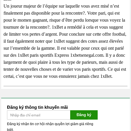
Un joueur majeur de l’équipe sur laquelle vous avez misé n’est
finalement pas disponible pour la rencontre?. Votre pari, qui est
pour le momen gagnant, risque d’être perdu lorsque vous voyez la
tournure de la rencontre?. 1xBet a remédié à cela et vous suggest
de limiter vos pertes d’argent. Pour conclure sur cette offre footbal,
il faut également noter que 1xBet suggest des cotes assez élevées
sur l’ensemble de la gamme. Il est valable pour ceux qui ont parié
sur des 1xBet paris sportifs Express 1xbetsenegal.com. Il y a donc
largement de quoi plaire à tous les type de parieurs, mais aussi de
tenter de nouvelles choses et de varier vos paris sportifs. Ce qui est
certai, c’est que vous ne vous ennuierez jamais chez 1xBet.
Đăng ký thông tin khuyến mãi
Đăng ký
Đăng ký nhận tin cơ hội nhận quyền lợi giảm giá riêng
biệt.