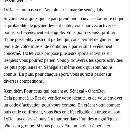
de son web site.
1xBet est un pas vers l’avenir sur le marché sénégalais
Si vous remarquez que le pari prend une mauvaise tournure et que
la probabilité de gagner devient faible, vous pouvez activer ce
bonus, si l’événement est éligible. Vous pourrez aussi profiter
d’une possibility cash out partiel qui vous permet de garder une
partie de votre mise et de continuer à parier sur l’événement
concerné. 1xBet vous propose plusieurs sports activities sur
lesquels vous pourrez parier. Vous y trouverez les sports activities
les plus populaires en Sénégal et même ceux qui sont moins
connus. En plus, pour chaque sport, vous aurez à parier sur
diverses compétitions.
Xem thêm Pour ceux qui parient au Sénégal - OnexBet
Cela permet à 1xBet de vérifier votre identité, et de vous envoyer
un code d’activation pour votre compte. En créant votre compte
puis en le confirmant, vous êtes en effet éligible au tirage au sort
1xBet, avec des séjours à remporter dans l’un des magnifiques
hôtels du groupe. Si vous pensez être un parieur émérite et