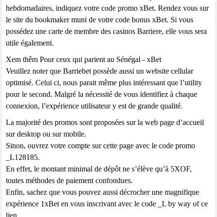
hebdomadaires, indiquez votre code promo xBet. Rendez vous sur
le site du bookmaker muni de votre code bonus xBet. Si vous
possédez une carte de membre des casinos Barriere, elle vous sera
utile également.
Xem thêm Pour ceux qui parient au Sénégal - xBet
Veuillez noter que Barriebet possède aussi un website cellular
optimisé. Celui ci, nous parait même plus intéressant que l’utility
pour le second. Malgré la nécessité de vous identifiez à chaque
connexion, l’expérience utilisateur y est de grande qualité.
La majorité des promos sont proposées sur la web page d’accueil
sur desktop ou sur mobile.
Sinon, ouvrez votre compte sur cette page avec le code promo
_L128185.
En effet, le montant minimal de dépôt ne s’élève qu’à 5XOF,
toutes méthodes de paiement confondues.
Enfin, sachez que vous pouvez aussi décrocher une magnifique
expérience 1xBet en vous inscrivant avec le code _L by way of ce
lien.