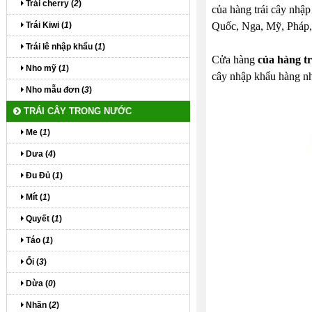
Trái cherry (
2
)
của hàng trái cây nhập
Trái Kiwi (
1
)
Quốc, Nga, Mỹ, Pháp, Đ
Trái lê nhập khẩu (
1
)
Cửa hàng
của hàng t
Nho mỹ (
1
)
cây nhập khẩu hàng nh
Nho mẫu đơn (
3
)
TRÁI CÂY TRONG NƯỚC
Me (
1
)
Dưa (
4
)
Đu Đủ (
1
)
Mít (
1
)
Quyết (
1
)
Táo (
1
)
Ổi (
3
)
Dừa (
0
)
Nhãn (
2
)