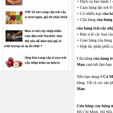
+ Dịch vụ bảo hành 1 
+ Giao hàng tận nơi ở 
TOP 10 nơi cung cấp trái cây
+ Có nhiều loại
của h
sỉ tươi ngon, giá tốt nhất 2024
+ Cửa hàng
của hàng
của hàng trái cây 
Mua sỉ trái cây nhập khẩu
+ Bán sỉ lẻ các loại c
chợ đầu mối Thủ Đức như
+ Giao hàng của hàng t
thế nào để đảm bảo giá rẻ
+ Hợp tác phân phối cá
chất lượng và uy tín nhất ?
tổng kho cung cấp sỉ vựa trái
Cửa hàng
của hàng t
cây nhập khẩu tại tphcm
Mau
cam kết làm bạn 
Nếu bạn đang ở
Cà M
hàng. Tất cả các sản p
Mau
.
Cửa hàng của hàng t
Hồ Chí Minh, Hà Nội,