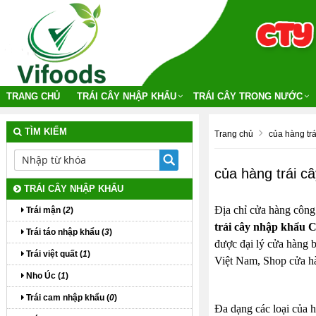
TRANG CHỦ
TRÁI CÂY NHẬP KHẨU
TRÁI CÂY TRONG NƯỚC
TÌM KIẾM
Trang chủ
của hàng tr
của hàng trái 
TRÁI CÂY NHẬP KHẨU
Địa chỉ cửa hàng công
Trái mận (
2
)
trái cây nhập khẩu 
Trái táo nhập khẩu (
3
)
được đại lý cửa hàng b
Trái việt quất (
1
)
Việt Nam, Shop cửa 
Nho Úc (
1
)
Trái cam nhập khẩu (
0
)
Đa dạng các loại của h