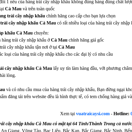
đổi 1 nếu của hàng trái cây nhập khẩu không đúng hàng đúng chất lượ
tại
Cà Mau
và trên toàn quốc
àng trái cây nhập khẩu
chính hãng cao cấp cho bạn lựa chọn
 trái cây nhập khẩu Cà Mau
có rất nhiều loại của hàng trái cây nh
nhập khẩu Cà Mau
chuyên:
ủa hàng trái cây nhập khẩu ở
Cà Mau
chính hãng giá gốc
rái cây nhập khẩu tận nơi ở tại
Cà Mau
c loại của hàng trái cây nhập khẩu cho các đại lý có nhu cầu
rái cây nhập khẩu Cà Mau
lấy uy tín làm hàng đầu, với phương châm
hài lòng.
au
và có nhu cầu mua của hàng trái cây nhập khẩu, Bạn đừng ngại khoả
hẩm đăng tải trên website đều là hình thực tế, có tem chống hàng giả
Xem tại
vuatraicaysi.com
-
Hotline:
rái cây nhập khẩu Cà Mau có mặt tại 64 Tỉnh/Thành Trong cả nướ
 An Giang, Vũng Tàu, Bạc Liêu, Bắc Kạn, Bắc Giang, Bắc Ninh, Bến