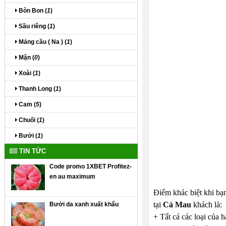
Bòn Bon (
1
)
Sầu riêng (
1
)
Mảng cầu ( Na ) (
1
)
Mận (
0
)
Xoài (
1
)
Thanh Long (
1
)
Cam (
5
)
Chuối (
1
)
Bưởi (
1
)
TIN TỨC
Code promo 1XBET Profitez-
en au maximum
Điểm khác biệt khi bạ
tại
Cà Mau
khách là:
Bưởi da xanh xuất khẩu
+ Tất cả các loại của 