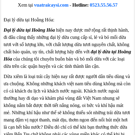
Xem tại
vuatraicaysi.com
-
Hotline:
0523.55.56.57
Đại lý dừa tại Hoằng Hóa:
Đại lý dừa tại Hoằng Hóa
hiện nay được mở rộng rất thịnh hành,
đi đâu cũng thấy những đại lý dừa cung cấp sỉ, lẻ và bỏ mối dừa
tươi với số lượng lớn, với chất lượng dừa tươi nguyên chất, không
chất bảo quản, uy tín, chất lượng hãy đến với
đại lý dừa tại Hoằng
Hóa
của chúng tôi chuyên buôn bán và bỏ mối dừa với các loại
dừa trên các quận huyện và các tỉnh thành lân cận.
Dừa xiêm là loại trái cây hiện nay rất được người dân tiêu dùng và
ưa chuộng. Không những khách việt nam tiêu dùng không mà còn
có cả khách du lịch và khách nước ngoài. Khách nước ngoài
thường hay đi dạo và khám phá vùng đất Việt Nam nhung sẽ
không nắm bắt được thời tiết nắng nóng, oi bức và khí hậu mát
mẻ. Những khí hậu như thế sẽ không thiếu sót những trái dừa tươi
mang đậm vị ngọt thanh, mát dịu, thơm ngon đến nổi hút một hơi
là cạn hết bầu nước? Điều đó chỉ có thể khi bạn thưởng thức dừa
xiêm Bến Tre chứ không phải các vùng miền khác có thể khi bị