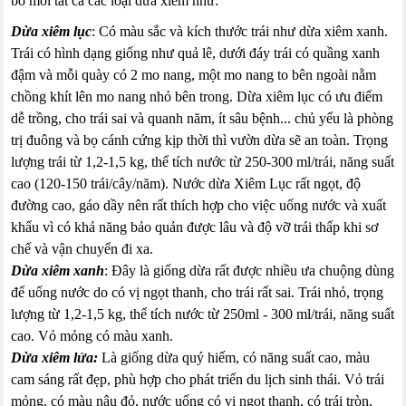
bỏ mối tất cả các loại dừa xiêm như:
Dừa xiêm lục
: Có màu sắc và kích thước trái như dừa xiêm xanh.
Trái có hình dạng giống như quả lê, dưới đáy trái có quầng xanh
đậm và mỗi quày có 2 mo nang, một mo nang to bên ngoài nằm
chồng khít lên mo nang nhỏ bên trong. Dừa xiêm lục có ưu điểm
dễ trồng, cho trái sai và quanh năm, ít sâu bệnh... chủ yếu là phòng
trị đuông và bọ cánh cứng kịp thời thì vườn dừa sẽ an toàn. Trọng
lượng trái từ 1,2-1,5 kg, thể tích nước từ 250-300 ml/trái, năng suất
cao (120-150 trái/cây/năm). Nước dừa Xiêm Lục rất ngọt, độ
đường cao, gáo dầy nên rất thích hợp cho việc uống nước và xuất
khẩu vì có khả năng bảo quản được lâu và độ vỡ trái thấp khi sơ
chế và vận chuyển đi xa.
Dừa xiêm xanh
: Đây là giống dừa rất được nhiều ưa chuộng dùng
để uống nước do có vị ngọt thanh, cho trái rất sai. Trái nhỏ, trọng
lượng từ 1,2-1,5 kg, thể tích nước từ 250ml - 300 ml/trái, năng suất
cao. Vỏ mỏng có màu xanh.
Dừa xiêm lửa:
Là giống dừa quý hiếm, có năng suất cao, màu
cam sáng rất đẹp, phù hợp cho phát triển du lịch sinh thái. Vỏ trái
mỏng, có màu nâu đỏ, nước uống có vị ngọt thanh, có trái tròn,