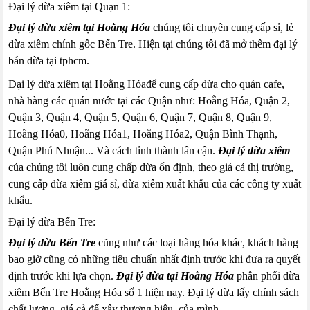
Đại lý dừa xiêm tại Quạn 1:
Đại lý dừa xiêm tại Hoằng Hóa
chúng tôi chuyên cung cấp sỉ, lẻ
dừa xiêm chính gốc Bến Tre. Hiện tại chúng tôi đã mở thêm đại lý
bán dừa tại tphcm.
Đại lý dừa xiêm tại Hoằng Hóađể cung cấp dừa cho quán cafe,
nhà hàng các quán nước tại các Quận như: Hoằng Hóa, Quận 2,
Quận 3, Quận 4, Quận 5, Quận 6, Quận 7, Quận 8, Quận 9,
Hoằng Hóa0, Hoằng Hóa1, Hoằng Hóa2, Quận Bình Thạnh,
Quận Phú Nhuận... Và cách tỉnh thành lân cận.
Đại lý dừa xiêm
của chúng tôi luôn cung chấp dừa ổn định, theo giá cả thị trường,
cung cấp dừa xiêm giá sỉ, dừa xiêm xuất khẩu của các công ty xuất
khẩu.
Đại lý dừa Bến Tre:
Đại lý dừa Bến Tre
cũng như các loại hàng hóa khác, khách hàng
bao giờ cũng có những tiêu chuẩn nhất định trước khi đưa ra quyết
định trước khi lựa chọn.
Đại lý dừa tại Hoằng Hóa
phân phối dừa
xiêm Bến Tre Hoằng Hóa số 1 hiện nay. Đại lý dừa lấy chính sách
chất lượng, giá cả để xây thương hiệu của mình.