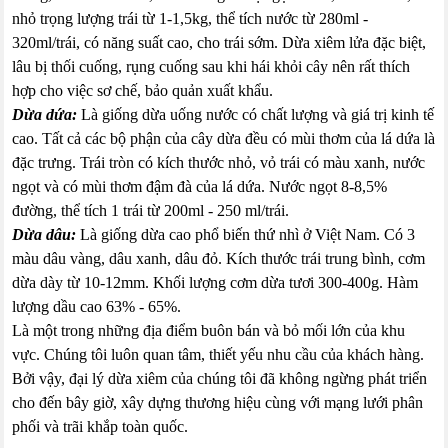
nhỏ trọng lượng trái từ 1-1,5kg, thể tích nước từ 280ml -
320ml/trái, có năng suất cao, cho trái sớm. Dừa xiêm lửa đặc biệt,
lâu bị thối cuống, rụng cuống sau khi hái khỏi cây nên rất thích
hợp cho việc sơ chế, bảo quản xuất khẩu.
Dừa dứa:
Là giống dừa uống nước có chất lượng và giá trị kinh tế
cao. Tất cả các bộ phận của cây dừa đều có mùi thơm của lá dứa là
đặc trưng. Trái tròn có kích thước nhỏ, vỏ trái có màu xanh, nước
ngọt và có mùi thơm đậm đà của lá dứa. Nước ngọt 8-8,5%
đường, thể tích 1 trái từ 200ml - 250 ml/trái.
Dừa dâu:
Là giống dừa cao phổ biến thứ nhì ở Việt Nam. Có 3
màu dâu vàng, dâu xanh, dâu đỏ. Kích thước trái trung bình, cơm
dừa dày từ 10-12mm. Khối lượng cơm dừa tươi 300-400g. Hàm
lượng dầu cao 63% - 65%.
Là một trong những địa điểm buôn bán và bỏ mối lớn của khu
vực. Chúng tôi luôn quan tâm, thiết yếu nhu cầu của khách hàng.
Bởi vậy, đại lý dừa xiêm của chúng tôi đã không ngừng phát triển
cho đến bây giờ, xây dựng thương hiệu cùng với mạng lưới phân
phối và trãi khắp toàn quốc.