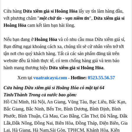
Cửa hàng
Dừa xiêm giá sỉ Hoằng Hóa
lấy uy tín làm hàng đầu,
với phương châm "
một chữ tín - vạn niềm tin
",
Dừa xiêm giá sỉ
Hoằng Hóa
cam kết làm bạn hài lòng.
Nếu bạn đang ở
Hoằng Hóa
và có nhu cầu mua Dừa xiêm giá sỉ,
Bạn đừng ngại khoảng cách xa, chúng tôi sẽ cử nhân viên trở tới
tận nơi cho quý khách hàng. Tất cả các sản phẩm đăng tải trên
website đều là hình thực tế, có tem chống hàng giả và tem bảo
hành mang thương hiệu
Dừa xiêm giá sỉ Hoằng Hóa
.
Xem tại
vuatraicaysi.com
-
Hotline:
0523.55.56.57
Cửa hàng Dừa xiêm giá sỉ Hoằng Hóa có mặt tại 64
Tỉnh/Thành Trong cả nước bao gồm:
Hồ Chí Minh, Hà Nội, An Giang, Vũng Tàu, Bạc Liêu, Bắc Kạn,
Bắc Giang, Bắc Ninh, Bến Tre, Bình Dương, Bình Định, Bình
Phước, Bình Thuận, Cà Mau, Cao Bằng, Cần Thơ, Đà Nẵng, Đắk
Lắk,Đắk Nông, Đồng Nai, Biên Hòa, Đồng Tháp, Điện Biên, Gia
Lai, Hà Giang, Hà Nam,Sài Gòn, TPHCM, Khánh Hòa, Kiên