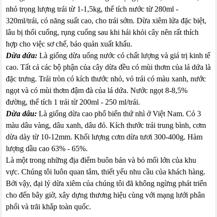
nhỏ trọng lượng trái từ 1-1,5kg, thể tích nước từ 280ml -
320ml/trái, có năng suất cao, cho trái sớm. Dừa xiêm lửa đặc biệt,
lâu bị thối cuống, rụng cuống sau khi hái khỏi cây nên rất thích
hợp cho việc sơ chế, bảo quản xuất khẩu.
Dừa dứa:
Là giống dừa uống nước có chất lượng và giá trị kinh tế
cao. Tất cả các bộ phận của cây dừa đều có mùi thơm của lá dứa là
đặc trưng. Trái tròn có kích thước nhỏ, vỏ trái có màu xanh, nước
ngọt và có mùi thơm đậm đà của lá dứa. Nước ngọt 8-8,5%
đường, thể tích 1 trái từ 200ml - 250 ml/trái.
Dừa dâu:
Là giống dừa cao phổ biến thứ nhì ở Việt Nam. Có 3
màu dâu vàng, dâu xanh, dâu đỏ. Kích thước trái trung bình, cơm
dừa dày từ 10-12mm. Khối lượng cơm dừa tươi 300-400g. Hàm
lượng dầu cao 63% - 65%.
Là một trong những địa điểm buôn bán và bỏ mối lớn của khu
vực. Chúng tôi luôn quan tâm, thiết yếu nhu cầu của khách hàng.
Bởi vậy, đại lý dừa xiêm của chúng tôi đã không ngừng phát triển
cho đến bây giờ, xây dựng thương hiệu cùng với mạng lưới phân
phối và trãi khắp toàn quốc.