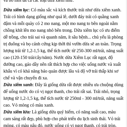
và bỏ mối tất cả các loại dừa xiêm như:
Dừa xiêm lục
: Có màu sắc và kích thước trái như dừa xiêm xanh.
Trái có hình dạng giống như quả lê, dưới đáy trái có quầng xanh
đậm và mỗi quày có 2 mo nang, một mo nang to bên ngoài nằm
chồng khít lên mo nang nhỏ bên trong. Dừa xiêm lục có ưu điểm
dễ trồng, cho trái sai và quanh năm, ít sâu bệnh... chủ yếu là phòng
trị đuông và bọ cánh cứng kịp thời thì vườn dừa sẽ an toàn. Trọng
lượng trái từ 1,2-1,5 kg, thể tích nước từ 250-300 ml/trái, năng suất
cao (120-150 trái/cây/năm). Nước dừa Xiêm Lục rất ngọt, độ
đường cao, gáo dầy nên rất thích hợp cho việc uống nước và xuất
khẩu vì có khả năng bảo quản được lâu và độ vỡ trái thấp khi sơ
chế và vận chuyển đi xa.
Dừa xiêm xanh
: Đây là giống dừa rất được nhiều ưa chuộng dùng
để uống nước do có vị ngọt thanh, cho trái rất sai. Trái nhỏ, trọng
lượng từ 1,2-1,5 kg, thể tích nước từ 250ml - 300 ml/trái, năng suất
cao. Vỏ mỏng có màu xanh.
Dừa xiêm lửa:
Là giống dừa quý hiếm, có năng suất cao, màu
cam sáng rất đẹp, phù hợp cho phát triển du lịch sinh thái. Vỏ trái
mỏng, có màu nâu đỏ, nước uống có vị ngọt thanh, có trái tròn,