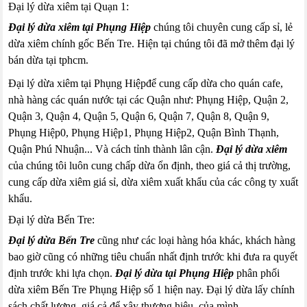
Đại lý dừa xiêm tại Quạn 1:
Đại lý dừa xiêm tại Phụng Hiệp
chúng tôi chuyên cung cấp sỉ, lẻ
dừa xiêm chính gốc Bến Tre. Hiện tại chúng tôi đã mở thêm đại lý
bán dừa tại tphcm.
Đại lý dừa xiêm tại Phụng Hiệpđể cung cấp dừa cho quán cafe,
nhà hàng các quán nước tại các Quận như: Phụng Hiệp, Quận 2,
Quận 3, Quận 4, Quận 5, Quận 6, Quận 7, Quận 8, Quận 9,
Phụng Hiệp0, Phụng Hiệp1, Phụng Hiệp2, Quận Bình Thạnh,
Quận Phú Nhuận... Và cách tỉnh thành lân cận.
Đại lý dừa xiêm
của chúng tôi luôn cung chấp dừa ổn định, theo giá cả thị trường,
cung cấp dừa xiêm giá sỉ, dừa xiêm xuất khẩu của các công ty xuất
khẩu.
Đại lý dừa Bến Tre:
Đại lý dừa Bến Tre
cũng như các loại hàng hóa khác, khách hàng
bao giờ cũng có những tiêu chuẩn nhất định trước khi đưa ra quyết
định trước khi lựa chọn.
Đại lý dừa tại Phụng Hiệp
phân phối
dừa xiêm Bến Tre Phụng Hiệp số 1 hiện nay. Đại lý dừa lấy chính
sách chất lượng, giá cả để xây thương hiệu của mình.