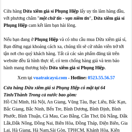
Cửa hàng
Dừa xiêm giá sỉ Phụng Hiệp
lấy uy tín làm hàng đầu,
với phương châm "
một chữ tín - vạn niềm tin
",
Dừa xiêm giá sỉ
Phụng Hiệp
cam kết làm bạn hài lòng.
Nếu bạn đang ở
Phụng Hiệp
và có nhu cầu mua Dừa xiêm giá sỉ,
Bạn đừng ngại khoảng cách xa, chúng tôi sẽ cử nhân viên trở tới
tận nơi cho quý khách hàng. Tất cả các sản phẩm đăng tải trên
website đều là hình thực tế, có tem chống hàng giả và tem bảo
hành mang thương hiệu
Dừa xiêm giá sỉ Phụng Hiệp
.
Xem tại
vuatraicaysi.com
-
Hotline:
0523.55.56.57
Cửa hàng Dừa xiêm giá sỉ Phụng Hiệp có mặt tại 64
Tỉnh/Thành Trong cả nước bao gồm:
Hồ Chí Minh, Hà Nội, An Giang, Vũng Tàu, Bạc Liêu, Bắc Kạn,
Bắc Giang, Bắc Ninh, Bến Tre, Bình Dương, Bình Định, Bình
Phước, Bình Thuận, Cà Mau, Cao Bằng, Cần Thơ, Đà Nẵng, Đắk
Lắk,Đắk Nông, Đồng Nai, Biên Hòa, Đồng Tháp, Điện Biên, Gia
Lai, Hà Giang, Hà Nam,Sài Gòn, TPHCM, Khánh Hòa, Kiên