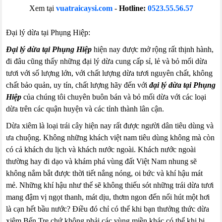
Xem tại
vuatraicaysi.com
-
Hotline:
0523.55.56.57
Đại lý dừa tại Phụng Hiệp:
Đại lý dừa tại Phụng Hiệp
hiện nay được mở rộng rất thịnh hành,
đi đâu cũng thấy những đại lý dừa cung cấp sỉ, lẻ và bỏ mối dừa
tươi với số lượng lớn, với chất lượng dừa tươi nguyên chất, không
chất bảo quản, uy tín, chất lượng hãy đến với
đại lý dừa tại Phụng
Hiệp
của chúng tôi chuyên buôn bán và bỏ mối dừa với các loại
dừa trên các quận huyện và các tỉnh thành lân cận.
Dừa xiêm là loại trái cây hiện nay rất được người dân tiêu dùng và
ưa chuộng. Không những khách việt nam tiêu dùng không mà còn
có cả khách du lịch và khách nước ngoài. Khách nước ngoài
thường hay đi dạo và khám phá vùng đất Việt Nam nhung sẽ
không nắm bắt được thời tiết nắng nóng, oi bức và khí hậu mát
mẻ. Những khí hậu như thế sẽ không thiếu sót những trái dừa tươi
mang đậm vị ngọt thanh, mát dịu, thơm ngon đến nổi hút một hơi
là cạn hết bầu nước? Điều đó chỉ có thể khi bạn thưởng thức dừa
xiêm Bến Tre chứ không phải các vùng miền khác có thể khi bị