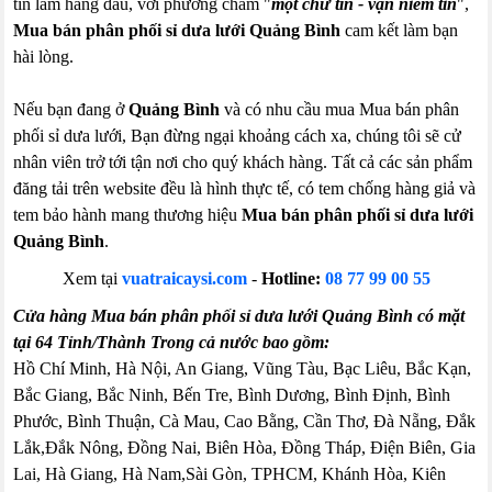
tín làm hàng đầu, với phương châm "
một chữ tín - vạn niềm tin
",
Mua bán phân phối sỉ dưa lưới Quảng Bình
cam kết làm bạn
hài lòng.
Nếu bạn đang ở
Quảng Bình
và có nhu cầu mua Mua bán phân
phối sỉ dưa lưới, Bạn đừng ngại khoảng cách xa, chúng tôi sẽ cử
nhân viên trở tới tận nơi cho quý khách hàng. Tất cả các sản phẩm
đăng tải trên website đều là hình thực tế, có tem chống hàng giả và
tem bảo hành mang thương hiệu
Mua bán phân phối sỉ dưa lưới
Quảng Bình
.
Xem tại
vuatraicaysi.com
-
Hotline:
08 77 99 00 55
Cửa hàng Mua bán phân phối sỉ dưa lưới Quảng Bình có mặt
tại 64 Tỉnh/Thành Trong cả nước bao gồm:
Hồ Chí Minh, Hà Nội, An Giang, Vũng Tàu, Bạc Liêu, Bắc Kạn,
Bắc Giang, Bắc Ninh, Bến Tre, Bình Dương, Bình Định, Bình
Phước, Bình Thuận, Cà Mau, Cao Bằng, Cần Thơ, Đà Nẵng, Đắk
Lắk,Đắk Nông, Đồng Nai, Biên Hòa, Đồng Tháp, Điện Biên, Gia
Lai, Hà Giang, Hà Nam,Sài Gòn, TPHCM, Khánh Hòa, Kiên