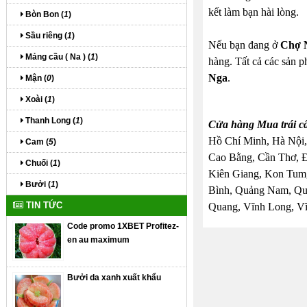
kết làm bạn hài lòng.
Bòn Bon (
1
)
Sầu riêng (
1
)
Nếu bạn đang ở
Chợ 
Mảng cầu ( Na ) (
1
)
hàng. Tất cả các sản p
Nga
.
Mận (
0
)
Xoài (
1
)
Thanh Long (
1
)
Cửa hàng Mua trái c
Hồ Chí Minh, Hà Nội,
Cam (
5
)
Cao Bằng, Cần Thơ, 
Chuối (
1
)
Kiên Giang, Kon Tum,
Bưởi (
1
)
Bình, Quảng Nam, Quả
TIN TỨC
Quang, Vĩnh Long, Vĩ
Code promo 1XBET Profitez-
en au maximum
Bưởi da xanh xuất khẩu