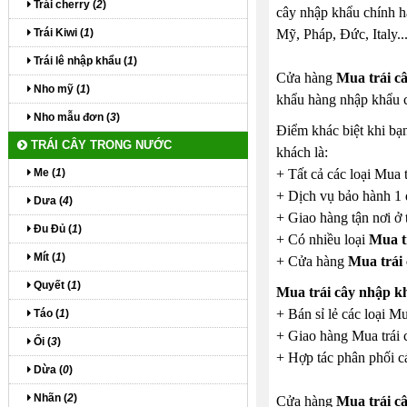
Trái cherry (
2
)
cây nhập khẩu chính h
Trái Kiwi (
1
)
Mỹ, Pháp, Đức, Italy...
Trái lê nhập khẩu (
1
)
Cửa hàng
Mua trái c
Nho mỹ (
1
)
khẩu hàng nhập khẩu c
Nho mẫu đơn (
3
)
Điểm khác biệt khi bạ
TRÁI CÂY TRONG NƯỚC
khách là:
Me (
1
)
+ Tất cả các loại Mua 
+ Dịch vụ bảo hành 1 
Dưa (
4
)
+ Giao hàng tận nơi ở 
Đu Đủ (
1
)
+ Có nhiều loại
Mua t
Mít (
1
)
+ Cửa hàng
Mua trái
Quyết (
1
)
Mua trái cây nhập 
+ Bán sỉ lẻ các loại M
Táo (
1
)
+ Giao hàng Mua trái c
Ổi (
3
)
+ Hợp tác phân phối cá
Dừa (
0
)
Nhãn (
2
)
Cửa hàng
Mua trái c