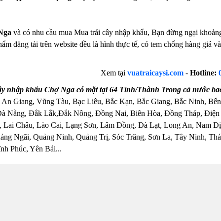
Nga
và có nhu cầu mua Mua trái cây nhập khẩu, Bạn đừng ngại khoảng c
hẩm đăng tải trên website đều là hình thực tế, có tem chống hàng giả
Xem tại
vuatraicaysi.com
-
Hotline:
ây nhập khẩu Chợ Nga có mặt tại 64 Tỉnh/Thành Trong cả nước ba
 An Giang, Vũng Tàu, Bạc Liêu, Bắc Kạn, Bắc Giang, Bắc Ninh, Bến
Đà Nẵng, Đắk Lắk,Đắk Nông, Đồng Nai, Biên Hòa, Đồng Tháp, Điện
 Lai Châu, Lào Cai, Lạng Sơn, Lâm Đồng, Đà Lạt, Long An, Nam Đị
ng Ngãi, Quảng Ninh, Quảng Trị, Sóc Trăng, Sơn La, Tây Ninh, Thái
nh Phúc, Yên Bái...