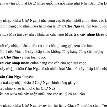
ãng uy tín tốt nhất tới từ nhiều quốc gia nổi tiếng như Nhật Bản, Đà
..
ây nhập khẩu Chợ Nga
là nhà cung cấp & phân phối chính thức các lo
hính hãng cho nhiều cửa hàng đại lý lớn ở
Chợ Nga
và trên toàn quốc 
n mua Mua trái cây nhập khẩu tại cửa hàng
Mua trái cây nhập khẩu
trái cây nhập khẩu.... đều có tem chống hàng giả, tem bảo hành
đổi 1 nếu Mua trái cây nhập khẩu không đúng hàng đúng chất lượng
tại
Chợ Nga
và trên toàn quốc
rái cây nhập khẩu
chính hãng cao cấp cho bạn lựa chọn
 cây nhập khẩu Chợ Nga
có rất nhiều loại Mua trái cây nhập khẩu 
khẩu Chợ Nga
chuyên:
ua trái cây nhập khẩu ở
Chợ Nga
chính hãng giá gốc
ây nhập khẩu tận nơi ở tại
Chợ Nga
c loại Mua trái cây nhập khẩu cho các đại lý có nhu cầu
ây nhập khẩu Chợ Nga
lấy uy tín làm hàng đầu, với phương châm "
mộ