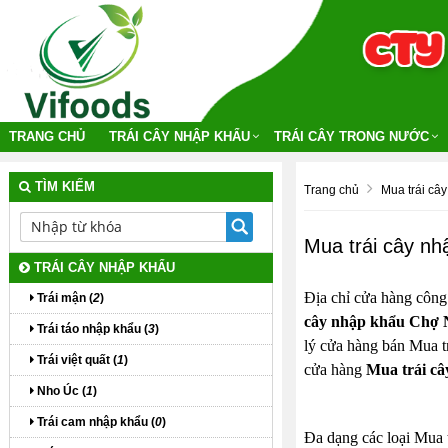
TRANG CHỦ
TRÁI CÂY NHẬP KHẨU
TRÁI CÂY TRONG NƯỚC
TÌM KIẾM
Trang chủ
Mua trái câ
Mua trái cây n
TRÁI CÂY NHẬP KHẨU
Địa chỉ cửa hàng công
Trái mận (
2
)
cây nhập khẩu Chợ 
Trái táo nhập khẩu (
3
)
lý cửa hàng bán Mua tr
Trái việt quất (
1
)
cửa hàng
Mua trái c
Nho Úc (
1
)
Trái cam nhập khẩu (
0
)
Đa dạng các loại Mua t